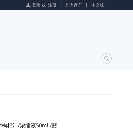
登录
或
注册
|
询盘车
|
中文版
M枸杞汁/浓缩液50ml /瓶