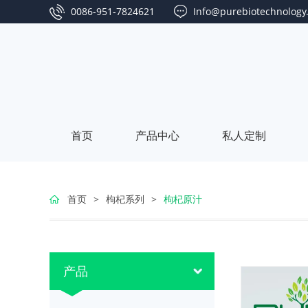
0086-951-7824621
Info@purebiotechnology
首页
产品中心
私人定制
枸
定
首页
>
枸杞系列
>
枸杞原汁
杞
制
红
定
系
标
枣
制
沙
客
产品
列
签
系
包
棘
户
海