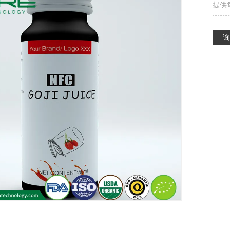
提供
质
的
们
询
量
证
的
书
服
务