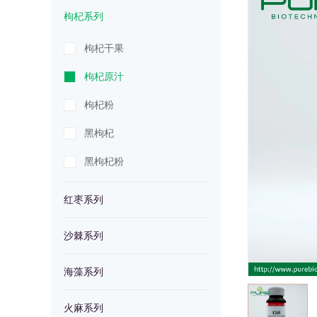
列
装
枸杞系列
系
定
藻
火
枸杞干果
列
制
系
麻
超
枸杞原汁
列
系
级
枸杞粉
列
食
黑枸杞
黑枸杞粉
品
红枣系列
粉
沙棘系列
海藻系列
火麻系列