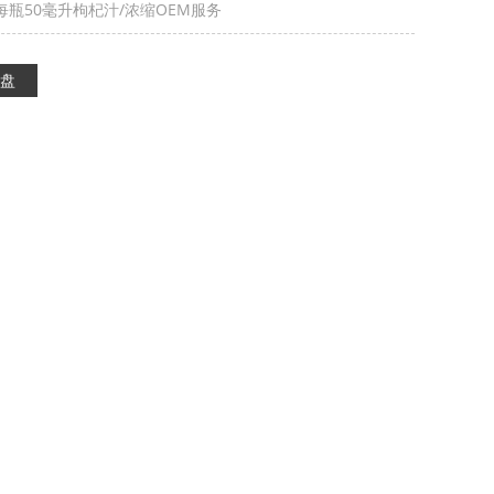
每瓶50毫升枸杞汁/浓缩OEM服务
盘