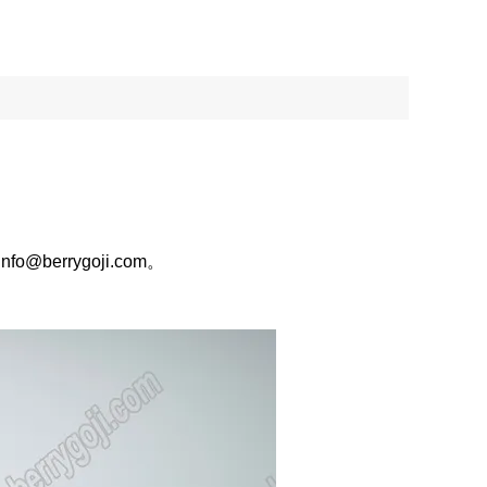
@berrygoji.com。