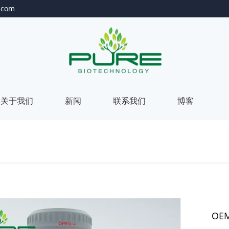
.com
关于我们
新闻
联系我们
博客
关
于
我
我
们
我
们
的
们
我
OE