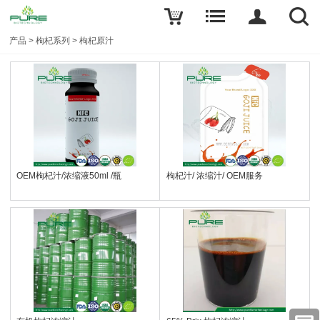
产品
>
枸杞系列
>
枸杞原汁
OEM枸杞汁/浓缩液50ml /瓶
枸杞汁/ 浓缩汁/ OEM服务