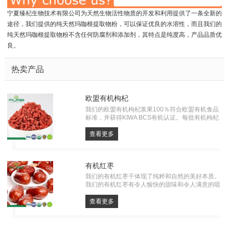
宁夏臻杞生物技术有限公司为天然生物活性物质的开发和利用提供了一条全新的
途径，我们提供的纯天然玛咖根提取物粉，可以保证优良的水溶性，而且我们的
纯天然玛咖根提取物粉不含任何防腐剂和添加剂，其特点是纯度高，产品品质优
良。
热卖产品
欧盟有机枸杞
我们的欧盟有机枸杞浆果100％符合欧盟有机食品
标准，并获得KIWA BCS有机认证。每批有机枸杞
都必须经过农药残留，重金属和微生物的检测。一
切从源头，有自己的工厂。
查看更多
有机红枣
我们的有机红枣干体现了纯粹和自然的美好本质。
我们的有机红枣有令人愉快的甜味和令人满意的咀
嚼口感，不仅是你味蕾的享受，也是一种含有维生
素、矿物质和抗氧化剂的营养零食。使用我们优质
查看更多
的有机红枣干，享受大自然的真实味道。