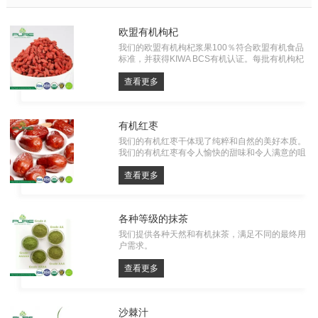
欧盟有机枸杞
我们的欧盟有机枸杞浆果100％符合欧盟有机食品
标准，并获得KIWA BCS有机认证。每批有机枸杞
都必须经过农药残留，重金属和微生物的检测。一
切从源头，有自己的工厂。
查看更多
有机红枣
我们的有机红枣干体现了纯粹和自然的美好本质。
我们的有机红枣有令人愉快的甜味和令人满意的咀
嚼口感，不仅是你味蕾的享受，也是一种含有维生
素、矿物质和抗氧化剂的营养零食。使用我们优质
查看更多
的有机红枣干，享受大自然的真实味道。
各种等级的抹茶
我们提供各种天然和有机抹茶，满足不同的最终用
户需求。
查看更多
沙棘汁