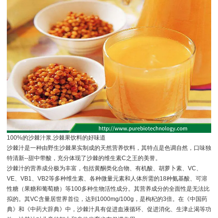
100%的沙棘汁浆.沙棘果饮料的好味道
沙棘汁是一种由野生沙棘果实制成的天然营养饮料，其特点是色调自然，口味独
特清新--甜中带酸，充分体现了沙棘的维生素C之王的美誉。
沙棘汁的营养成分极为丰富，包括黄酮类化合物、有机酸、胡萝卜素、VC、
VE、VB1、VB2等多种维生素、各种微量元素和人体所需的18种氨基酸、可溶
性糖（果糖和葡萄糖）等100多种生物活性成分。其营养成分的全面性是无法比
拟的。其VC含量居世界首位，达到1000mg/100g，是枸杞的3倍。在《中国药
典》和《中药大辞典》中，沙棘汁具有促进血液循环、促进消化、生津止渴等功