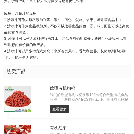
效。沙棘汁对儿童的智力和身体发育也有促进作用。
应用：沙棘汁的应用
1.沙棘汁可作为原料添加到酒、果汁、面包、蛋糕、饼干、糖果等食品中；
2.沙棘汁可作为食品添加剂，不仅可以改善食品的色、香、味，而且可以提高食
品的营养价值；
3. 沙棘汁可以作为原料进行再加工，产品含有药用成分，通过生化途径可以得
到理想的有价值的副产品。
4.沙棘汁可以用多种方式为您带来所有的风味、香气和营养。从简单到精心制
作，可能性是无穷的。
热卖产品
欧盟有机枸杞
我们的欧盟有机枸杞浆果100％符合欧盟有机食品
标准，并获得KIWA BCS有机认证。每批有机枸杞
都必须经过农药残留，重金属和微生物的检测。一
切从源头，有自己的工厂。
查看更多
有机红枣